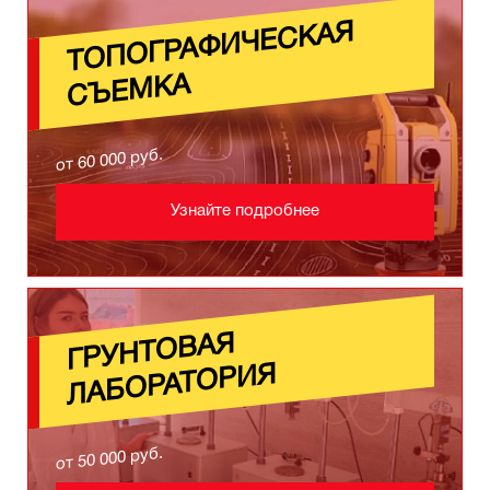
Т
ОП
ОГРА
ФИЧЕСКАЯ
С
ЪЕ
МКА
от 60 000 руб.
Узнайте подробнее
ГРУНТ
ОВАЯ
ЛАБ
ОРАТ
ОРИЯ
от 50 000 руб.