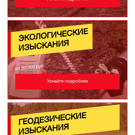
ЭКОЛОГИЧЕСКИЕ
ИЗЫСКАНИЯ
от 50 000 руб.
Узнайте подробнее
ГЕ
ОДЕЗИЧЕСКИЕ
ИЗ
ЫСКАНИЯ