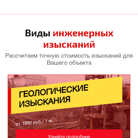
Виды
инженерных
изысканий
Рассчитаем точную стоимость изысканий для
Вашего объекта
ГЕ
ОЛ
ОГИЧЕСКИЕ
ИЗ
ЫСКАНИЯ
от 1800 руб./ 1 м.
Узнайте подробнее