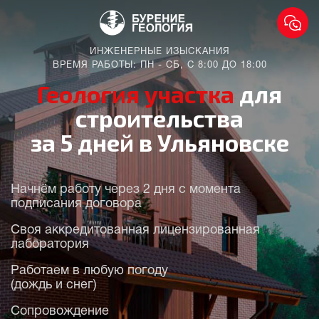
ИНЖЕНЕРНЫЕ ИЗЫСКАНИЯ
ВРЕМЯ РАБОТЫ: ПН - СБ, С 8:00 ДО 18:00
Геология участка
для
строительства
за 5 дней в Ульяновске
Начнём работу через 2 дня с момента
подписания договора
Своя аккредитованная лицензированная
лаборатория
Работаем в любую погоду
(дождь и снег)
Сопровождение